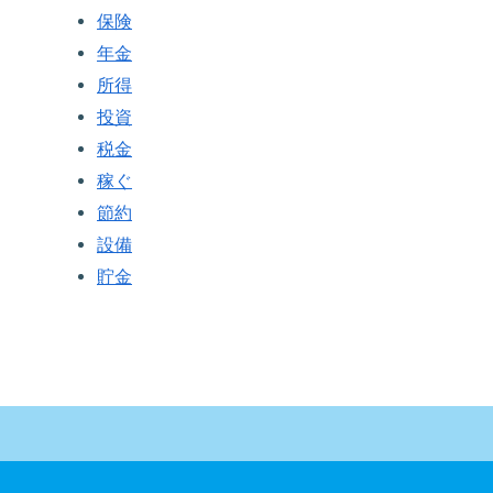
保険
年金
所得
投資
税金
稼ぐ
節約
設備
貯金