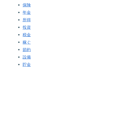
保険
年金
所得
投資
税金
稼ぐ
節約
設備
貯金