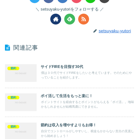
setsuyaku-yutoriをフォローする
setsuyaku-yutori
関連記事
サイドFIREを目指す30代
節約
僕は３０代でサイドFIREをしたいと考えています。そのためにや
っていることを紹介します。
ポイ活して生活をもっと楽に！
節約
ポイントサイトを経由するとポイントがもらえる「ポイ活」。地味
かもしれませんが結構馬鹿にできません。
節約は収入を増やすよりもお得！
節約
自分でコントロールがしやすいし、税金もかからない支出の見直し
から始めましょう！