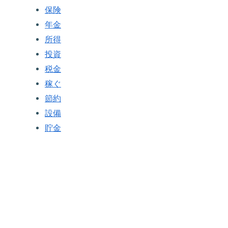
保険
年金
所得
投資
税金
稼ぐ
節約
設備
貯金