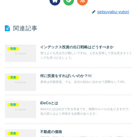
setsuyaku-yutori
関連記事
インデックス投資の出口戦略はどうすべきか
投資
買うよりも売る方が難しいですね。人生を逆算して売る良きタイミ
ングを見つけましょう。
何に投資をすればいいのか？￼
投資
基本は分散投資。でも、自分の好みに合わせて調整をしてOK。
iDeCoとは
投資
iDeCoとはは自分で作る年金です。制限やルールがありますので、
加入前にはよく吟味する必要があります。
不動産の価格
投資