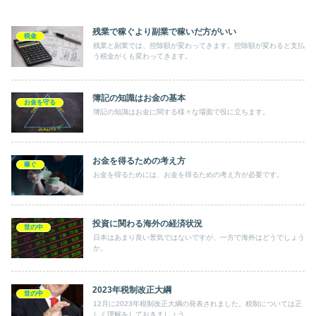
残業で稼ぐより副業で稼いだ方がいい
税金
残業と副業では、控除額が変わってきます。控除額が変わると支払
う税金がくも変わってきます。
簿記の知識はお金の基本
お金を守る
簿記の知識はお金に関する様々な場面で役に立ちます。
お金を得るための考え方
稼ぐ
お金を得るためには、お金を得るための考え方が必要です。
投資に関わる海外の経済状況
世の中
日本はあまり良い景気ではないですが、一方で海外はどうでしょう
か。
2023年税制改正大綱
世の中
12月に2023年税制改正大綱の発表されました。税制については正
しく理解をしておきましょう。