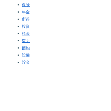
保険
年金
所得
投資
税金
稼ぐ
節約
設備
貯金