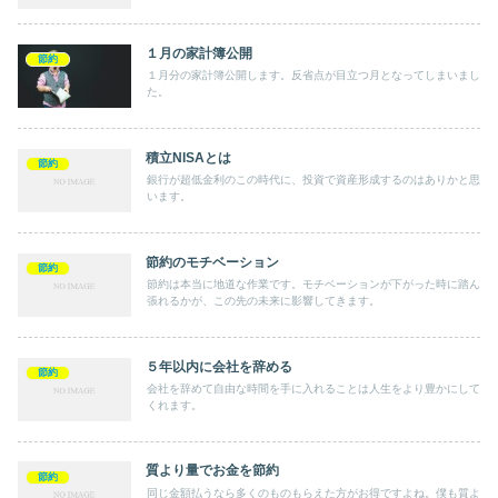
１月の家計簿公開
節約
１月分の家計簿公開します。反省点が目立つ月となってしまいまし
た。
積立NISAとは
節約
銀行が超低金利のこの時代に、投資で資産形成するのはありかと思
います。
節約のモチベーション
節約
節約は本当に地道な作業です。モチベーションが下がった時に踏ん
張れるかが、この先の未来に影響してきます。
５年以内に会社を辞める
節約
会社を辞めて自由な時間を手に入れることは人生をより豊かにして
くれます。
質より量でお金を節約
節約
同じ金額払うなら多くのものもらえた方がお得ですよね。僕も質よ